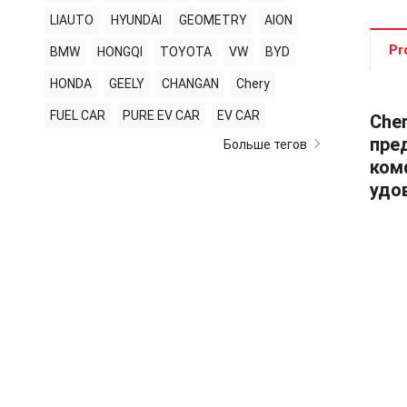
LIAUTO
HYUNDAI
GEOMETRY
AION
Pr
BMW
HONGQI
TOYOTA
VW
BYD
HONDA
GEELY
CHANGAN
Chery
FUEL CAR
PURE EV CAR
EV CAR
Che
пре
Больше тегов
ком
удо