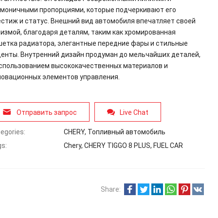
рмоничными пропорциями, которые подчеркивают его
естиж и статус. Внешний вид автомобиля впечатляет своей
измой, благодаря деталям, таким как хромированная
шетка радиатора, элегантные передние фары и стильные
центы. Внутренний дизайн продуман до мельчайших деталей,
использованием высококачественных материалов и
новационных элементов управления.
Отправить запрос
Live Chat
egories:
CHERY
,
Топливный автомобиль
s:
Chery
,
CHERY TIGGO 8 PLUS
,
FUEL CAR
Share: