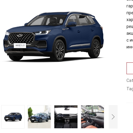
га
пр
хар
ре
ак
с 
ин
Cat
Tag