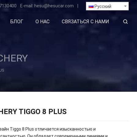
7130400
E-mail:
hesu
@hesucar.com
|
Русский
БЛОГ
О НАС
СВЯЗАТЬСЯ С НАМИ
CHERY
US
HERY TIGGO 8 PLUS
айн Tiggo 8 Plus отличается изысканностью и
егантностью. Он обладает современными линиями и