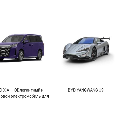
D XIA — ЭDлегантный и
BYD YANGWANG U9
довой электромобиль для
временных водителей