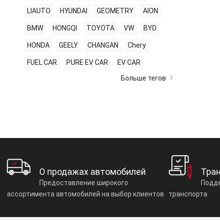
LIAUTO
HYUNDAI
GEOMETRY
AION
BMW
HONGQI
TOYOTA
VW
BYD
HONDA
GEELY
CHANGAN
Chery
FUEL CAR
PURE EV CAR
EV CAR
Больше тегов
О продажах автомобилей
Тра
Предоставление широкого
Подде
ассортимента автомобилей на выбор клиентов
транспорта