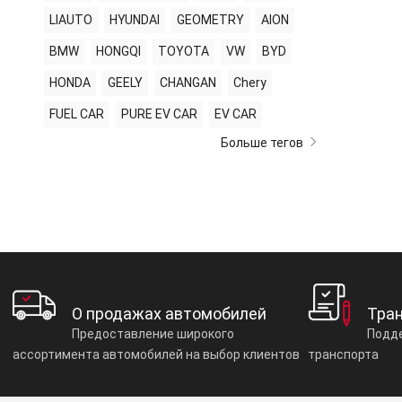
LIAUTO
HYUNDAI
GEOMETRY
AION
BMW
HONGQI
TOYOTA
VW
BYD
HONDA
GEELY
CHANGAN
Chery
FUEL CAR
PURE EV CAR
EV CAR
Больше тегов
О продажах автомобилей
Тра
Предоставление широкого
Подде
ассортимента автомобилей на выбор клиентов
транспорта