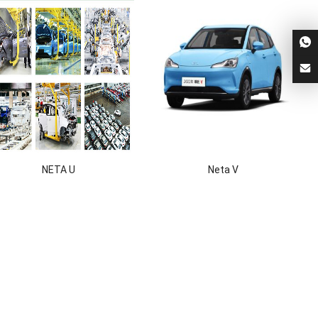
NETA U
Neta V