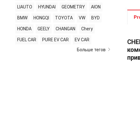
LIAUTO
HYUNDAI
GEOMETRY
AION
Pr
BMW
HONGQI
TOYOTA
VW
BYD
HONDA
GEELY
CHANGAN
Chery
FUEL CAR
PURE EV CAR
EV CAR
CHE
ком
Больше тегов
при