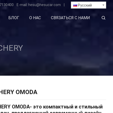
7130400
E-mail:
hesu
@hesucar.com
|
Русский
БЛОГ
О НАС
СВЯЗАТЬСЯ С НАМИ
CHERY
HERY OMODA
HERY OMODA- это компактный и стильный