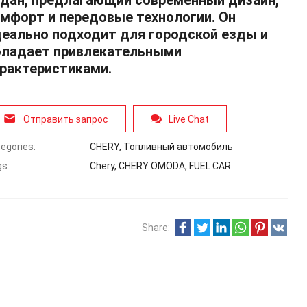
дан, предлагающий современный дизайн,
мфорт и передовые технологии. Он
еально подходит для городской езды и
бладает привлекательными
рактеристиками.
Отправить запрос
Live Chat
egories:
CHERY
,
Топливный автомобиль
s:
Chery
,
CHERY OMODA
,
FUEL CAR
Share: