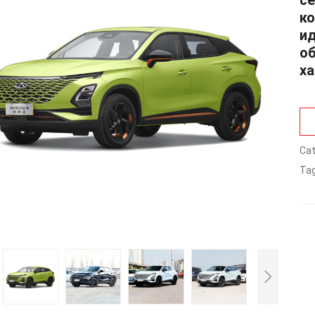
се
ко
ид
о
ха
Cat
Tag