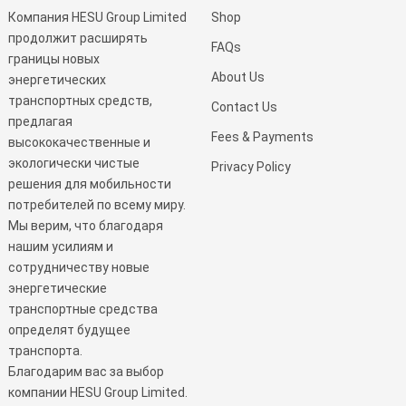
Компания HESU Group Limited
Shop
продолжит расширять
FAQs
границы новых
About Us
энергетических
транспортных средств,
Contact Us
предлагая
Fees & Payments
высококачественные и
экологически чистые
Privacy Policy
решения для мобильности
потребителей по всему миру.
Мы верим, что благодаря
нашим усилиям и
сотрудничеству новые
энергетические
транспортные средства
определят будущее
транспорта.
Благодарим вас за выбор
компании HESU Group Limited.