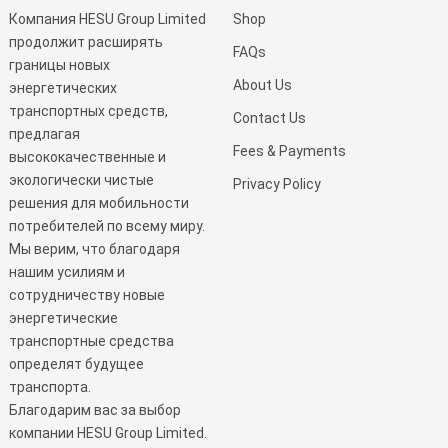
Компания HESU Group Limited
Shop
продолжит расширять
FAQs
границы новых
About Us
энергетических
транспортных средств,
Contact Us
предлагая
Fees & Payments
высококачественные и
экологически чистые
Privacy Policy
решения для мобильности
потребителей по всему миру.
Мы верим, что благодаря
нашим усилиям и
сотрудничеству новые
энергетические
транспортные средства
определят будущее
транспорта.
Благодарим вас за выбор
компании HESU Group Limited.