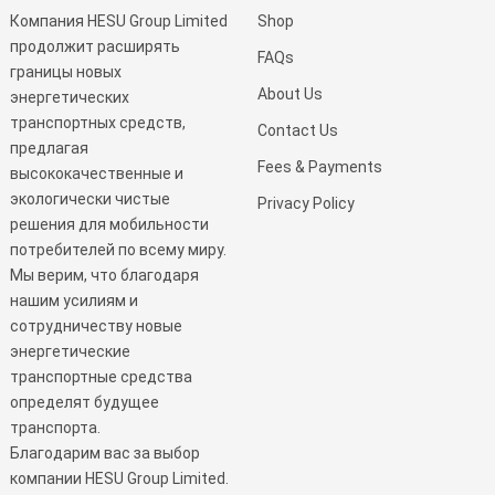
Компания HESU Group Limited
Shop
продолжит расширять
FAQs
границы новых
About Us
энергетических
транспортных средств,
Contact Us
предлагая
Fees & Payments
высококачественные и
экологически чистые
Privacy Policy
решения для мобильности
потребителей по всему миру.
Мы верим, что благодаря
нашим усилиям и
сотрудничеству новые
энергетические
транспортные средства
определят будущее
транспорта.
Благодарим вас за выбор
компании HESU Group Limited.