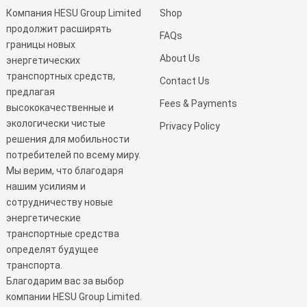
Компания HESU Group Limited
Shop
продолжит расширять
FAQs
границы новых
About Us
энергетических
транспортных средств,
Contact Us
предлагая
Fees & Payments
высококачественные и
экологически чистые
Privacy Policy
решения для мобильности
потребителей по всему миру.
Мы верим, что благодаря
нашим усилиям и
сотрудничеству новые
энергетические
транспортные средства
определят будущее
транспорта.
Благодарим вас за выбор
компании HESU Group Limited.