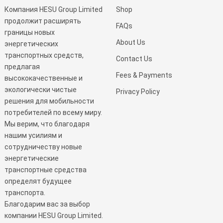
Компания HESU Group Limited
Shop
продолжит расширять
FAQs
границы новых
About Us
энергетических
транспортных средств,
Contact Us
предлагая
Fees & Payments
высококачественные и
экологически чистые
Privacy Policy
решения для мобильности
потребителей по всему миру.
Мы верим, что благодаря
нашим усилиям и
сотрудничеству новые
энергетические
транспортные средства
определят будущее
транспорта.
Благодарим вас за выбор
компании HESU Group Limited.