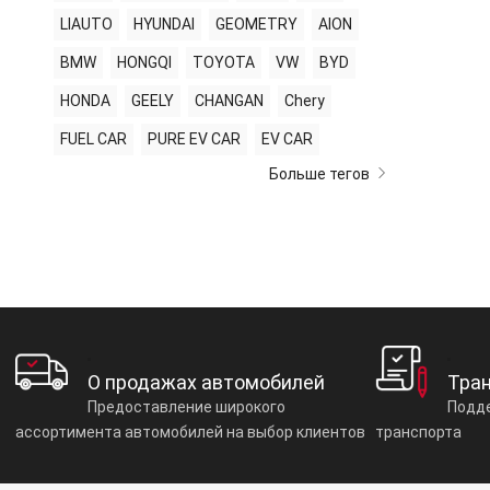
LIAUTO
HYUNDAI
GEOMETRY
AION
BMW
HONGQI
TOYOTA
VW
BYD
HONDA
GEELY
CHANGAN
Chery
FUEL CAR
PURE EV CAR
EV CAR
Больше тегов
О продажах автомобилей
Тра
Предоставление широкого
Подде
ассортимента автомобилей на выбор клиентов
транспорта