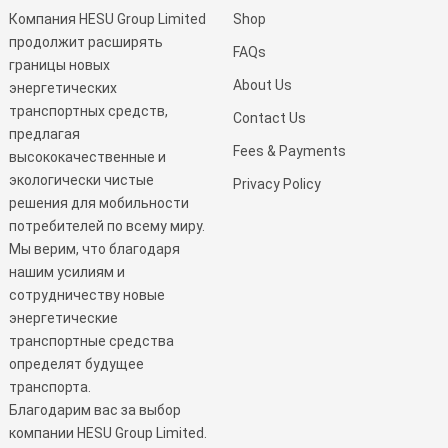
Компания HESU Group Limited
Shop
продолжит расширять
FAQs
границы новых
About Us
энергетических
транспортных средств,
Contact Us
предлагая
Fees & Payments
высококачественные и
экологически чистые
Privacy Policy
решения для мобильности
потребителей по всему миру.
Мы верим, что благодаря
нашим усилиям и
сотрудничеству новые
энергетические
транспортные средства
определят будущее
транспорта.
Благодарим вас за выбор
компании HESU Group Limited.