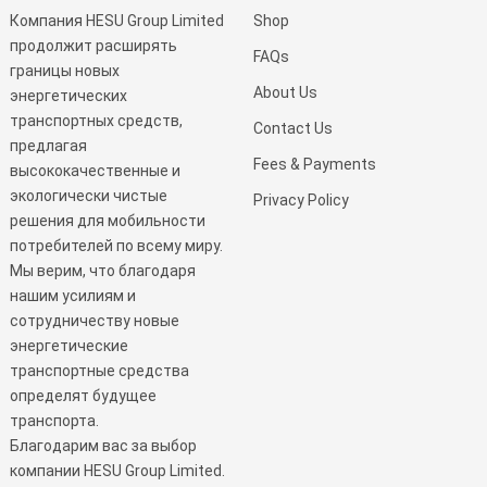
Компания HESU Group Limited
Shop
продолжит расширять
FAQs
границы новых
About Us
энергетических
транспортных средств,
Contact Us
предлагая
Fees & Payments
высококачественные и
экологически чистые
Privacy Policy
решения для мобильности
потребителей по всему миру.
Мы верим, что благодаря
нашим усилиям и
сотрудничеству новые
энергетические
транспортные средства
определят будущее
транспорта.
Благодарим вас за выбор
компании HESU Group Limited.