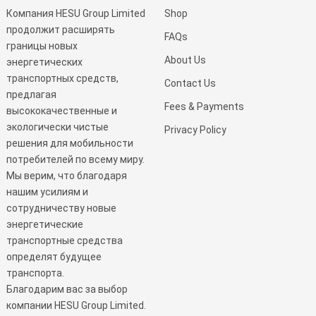
Компания HESU Group Limited
Shop
продолжит расширять
FAQs
границы новых
About Us
энергетических
транспортных средств,
Contact Us
предлагая
Fees & Payments
высококачественные и
экологически чистые
Privacy Policy
решения для мобильности
потребителей по всему миру.
Мы верим, что благодаря
нашим усилиям и
сотрудничеству новые
энергетические
транспортные средства
определят будущее
транспорта.
Благодарим вас за выбор
компании HESU Group Limited.