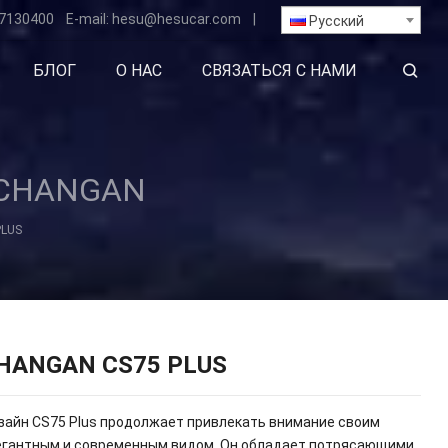
7130400
E-mail:
hesu
@hesucar.com
|
Русский
БЛОГ
О НАС
СВЯЗАТЬСЯ С НАМИ
CHANGAN
PLUS
HANGAN CS75 PLUS
зайн CS75 Plus продолжает привлекать внимание своим
егантным и современным видом. Он обладает потрясающими