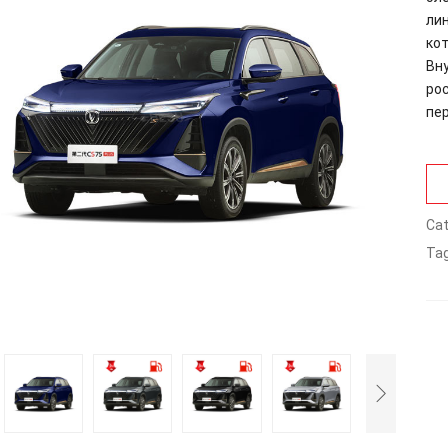
ли
ко
Вну
ро
пе
Cat
Tag