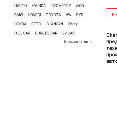
LIAUTO
HYUNDAI
GEOMETRY
AION
Pr
BMW
HONGQI
TOYOTA
VW
BYD
HONDA
GEELY
CHANGAN
Chery
FUEL CAR
PURE EV CAR
EV CAR
Cha
пре
Больше тегов
тех
про
авт