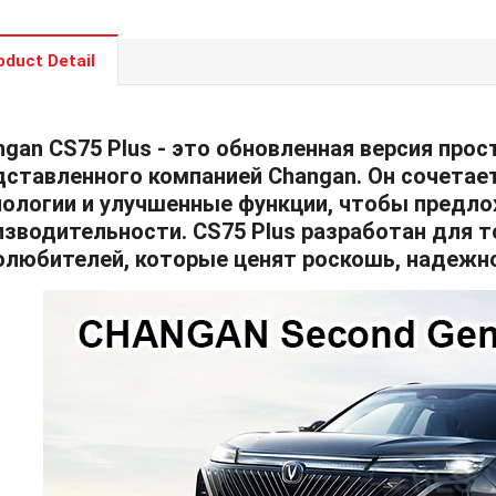
oduct Detail
ngan CS75 Plus - это обновленная версия про
дставленного компанией Changan. Он сочетае
нологии и улучшенные функции, чтобы предл
изводительности. CS75 Plus разработан для 
олюбителей, которые ценят роскошь, надежно