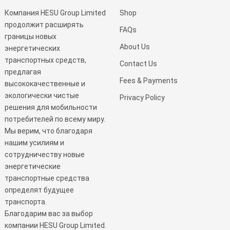
Компания HESU Group Limited
Shop
продолжит расширять
FAQs
границы новых
About Us
энергетических
транспортных средств,
Contact Us
предлагая
Fees & Payments
высококачественные и
экологически чистые
Privacy Policy
решения для мобильности
потребителей по всему миру.
Мы верим, что благодаря
нашим усилиям и
сотрудничеству новые
энергетические
транспортные средства
определят будущее
транспорта.
Благодарим вас за выбор
компании HESU Group Limited.