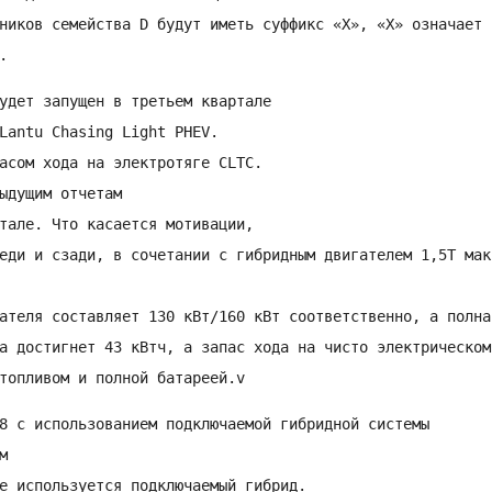
ников семейства D будут иметь суффикс «X», «X» означает

.
удет запущен в третьем квартале

Lantu Chasing Light PHEV.

асом хода на электротяге CLTC.

ыдущим отчетам

тале. Что касается мотивации,

еди и сзади, в сочетании с гибридным двигателем 1,5T макс
ателя составляет 130 кВт/160 кВт соответственно, а полна
а достигнет 43 кВтч, а запас хода на чисто электрическом
8 с использованием подключаемой гибридной системы



е используется подключаемый гибрид.
