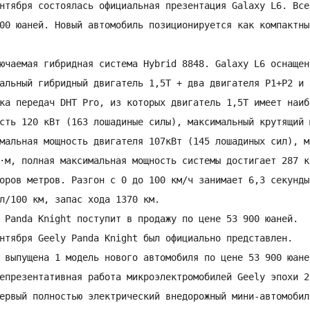
нтября состоялась официальная презентация Galaxy L6. Все
00 юаней. Новый автомобиль позиционируется как компактны
ючаемая гибридная система Hybrid 8848. Galaxy L6 оснащен

альный гибридный двигатель 1,5Т + два двигателя P1+P2 и 3
ка передач DHT Pro, из которых двигатель 1,5Т имеет наиб
сть 120 кВт (163 лошадиные силы), максимальный крутящий 
мальная мощность двигателя 107кВт (145 лошадиных сил), м
·м, полная максимальная мощность системы достигает 287 к
оров метров. Разгон с 0 до 100 км/ч занимает 6,3 секунды
л/100 км, запас хода 1370 км.

 Panda Knight поступит в продажу по цене 53 900 юаней.

нтября Geely Panda Knight был официально представлен.

 выпущена 1 модель нового автомобиля по цене 53 900 юане
епрезентативная работа микроэлектромобилей Geely эпохи 2
ервый полностью электрический внедорожный мини-автомобил