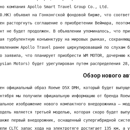
но компания Apollo Smart Travel Group Co., Ltd.

0.HK) объявил на Гонконгской фондовой бирже, что соответ
ен расторгнуть соглашение о приобретении Веймара, поэтом
нт не будет продолжен. В объявлении упоминалось, что при
ая турбулентную конъюнктуру на мировых рынках, сохраняющ
явлением Apollo Travel ранее циркулировавший по слухам б
o заявила, что планирует приобрести WM MOTOR, дочернюю к
ysian Motors) будет урегулирован путем распределения 28,
Обзор нового а
ен официальный образ Roewe D5X DMH, который будет выпуще
нтября мы получили официальную информацию от бренда Roewe
альное изображение нового компактного внедорожника — мод
одель является третьей моделью, которая скоро будет выпу
акже первый внедорожник, оснащенный супергибридной систе
ели CLTC запас хода на электротяге достигает 135 км, а у