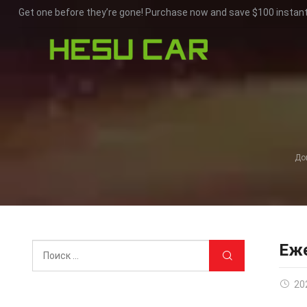
Get one before they’re gone! Purchase now and save $100 instant
До
Еже
20