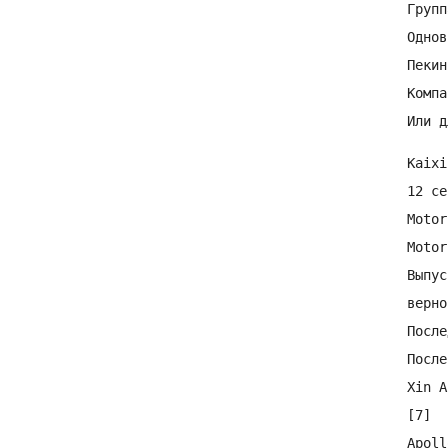
Групп
Однов
Пекин
Компа
Или д
Kaixi
12 се
Motor
Motor
Выпус
верно
После
После
Xin A
[7]

Apoll