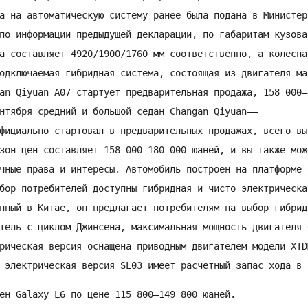
а на автоматическую систему ранее была подана в Министер
по информации предыдущей декларации, по габаритам кузова
а составляет 4920/1900/1760 мм соответственно, а колесна
одключаемая гибридная система, состоящая из двигателя ма
an Qiyuan A07 стартует предварительная продажа, 158 000–
нтября средний и большой седан Changan Qiyuan——

фициально стартовал в предварительных продажах, всего вы
зон цен составляет 158 000–180 000 юаней, и вы также мож
чные права и интересы. Автомобиль построен на платформе 
бор потребителей доступны гибридная и чисто электрическа
нный в Китае, он предлагает потребителям на выбор гибрид
тель с циклом Джинсена, максимальная мощность двигателя 
рическая версия оснащена приводным двигателем модели XTD
 электрическая версия SL03 имеет расчетный запас хода в 
ен Galaxy L6 по цене 115 800–149 800 юаней.
