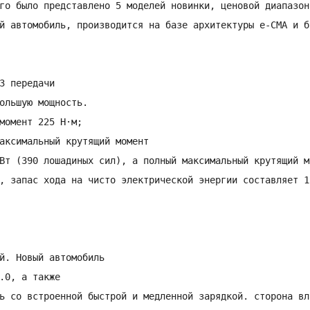
го было представлено 5 моделей новинки, ценовой диапазон 
й автомобиль, производится на базе архитектуры e-CMA и б
 передачи

ольшую мощность.

момент 225 Н·м;

аксимальный крутящий момент

Вт (390 лошадиных сил), а полный максимальный крутящий мо
, запас хода на чисто электрической энергии составляет 1
й. Новый автомобиль

.0, а также

ь со встроенной быстрой и медленной зарядкой. сторона вла