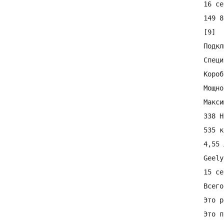
16 се
149 8
[9]

Подкл
Специ
Короб
Мощно
Макси
338 Н
535 к
4,55 
Geely
15 се
Всего
Это р
Это п