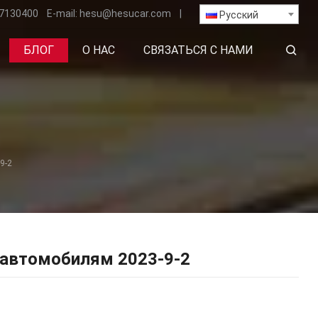
7130400
E-mail:
hesu
@hesucar.com
|
Русский
БЛОГ
О НАС
СВЯЗАТЬСЯ С НАМИ
9-2
 автомобилям 2023-9-2