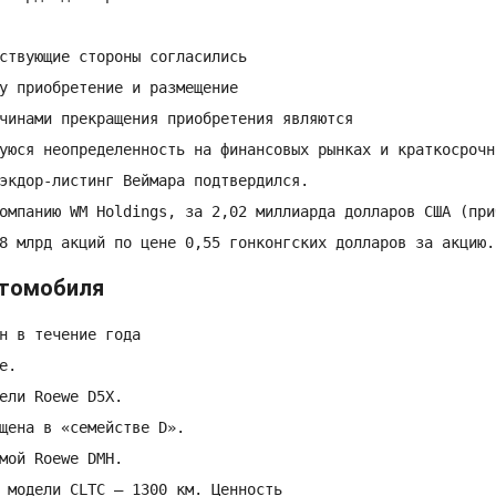
ствующие стороны согласились

у приобретение и размещение

чинами прекращения приобретения являются

уюся неопределенность на финансовых рынках и краткосрочн
экдор-листинг Веймара подтвердился.

омпанию WM Holdings, за 2,02 миллиарда долларов США (при
8 млрд акций по цене 0,55 гонконгских долларов за акцию.
втомобиля
н в течение года

.

ели Roewe D5X.

щена в «семействе D».

мой Roewe DMH.

 модели CLTC — 1300 км. Ценность
