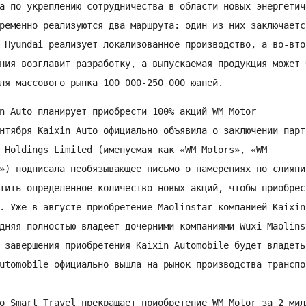
а по укреплению сотрудничества в области новых энергетич
ременно реализуются два маршрута: один из них заключаетс
 Hyundai реализует локализованное производство, а во-вто
ния возглавит разработку, а выпускаемая продукция может 
ля массового рынка 100 000-250 000 юаней.
n Auto планирует приобрести 100% акций WM Motor

нтября Kaixin Auto официально объявила о заключении парт
 Holdings Limited (именуемая как «WM Motors», «WM

») подписала необязывающее письмо о намерениях по слияни
тить определенное количество новых акций, чтобы приобрес
. Уже в августе приобретение Maolinstar компанией Kaixin
дняя полностью владеет дочерними компаниями Wuxi Maolins
 завершения приобретения Kaixin Automobile будет владеть
utomobile официально вышла на рынок производства транспо
o Smart Travel прекращает приобретение WM Motor за 2 мил