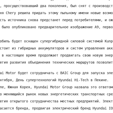
, просуществовавший два поколения, был снят с производст
ня Chery решила придать этому пыльному имени новые возмож
сть источника снова предстанет перед потребителями, и ож
 было опубликовано предварительное изображение A9, первой
обиль будет оснащен супергибридной силовой системой Kunp
стоит из гибридных аккумуляторов и систем управления акк
 в настоящее время продолжает продвигать свою новую энер
егия развития объединения технических маршрутов позволит
ai Motor будет сотрудничать с BAIC Group для запуска эле
нтября, День супертехнологий Hyundai Hi-Tech в Пекине.

ле, Южная Корея, Hyundai Motor Group назвала это ответом

о меняющийся рынок новых энергетических транспортных сре
егия открытого сотрудничества местных предприятий. Элект
асается бренда, продвигая электрический бренд Hyundai IO