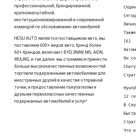
профессиональной, брендированной,
Седан
крупномасштабной,
Сегод
институционализированной и современной
Лично
командой по обслуживанию автомобилей.
Также
HESU AUTO является поставщиком авто, мы
[6]

поставляем 600+ видов авто, бренд более
Автом
60+ брендов, включают BYD, BMW, MG, AION,
Он со
WULING, и так далее. мы стремимся принести
больше высококачественных возможностей
Chery
торговли подержанными автомобилями для
Страт
иностранных друзей в качестве отправной
точки, и предоставление покупателям и
Hyund
друзьям первоклассных качественных
12 се
подержанных автомобилей и услуг!
В Сеу
Быстр
Страт
Что к