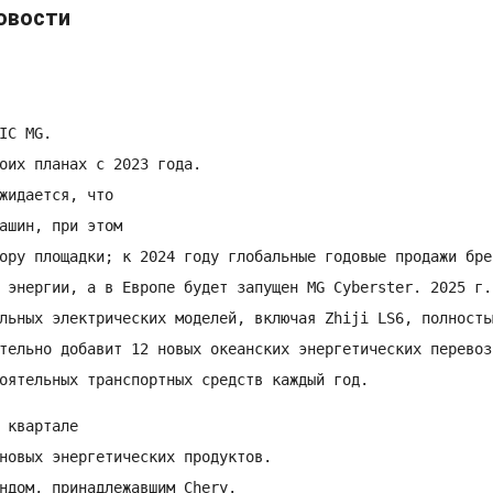
овости
C MG.

оих планах с 2023 года.

жидается, что

ашин, при этом

ору площадки; к 2024 году глобальные годовые продажи бре
 энергии, а в Европе будет запущен MG Cyberster. 2025 г.,
льных электрических моделей, включая Zhiji LS6, полностью
тельно добавит 12 новых океанских энергетических перевозч
квартале

новых энергетических продуктов.

ндом, принадлежавшим Chery.
