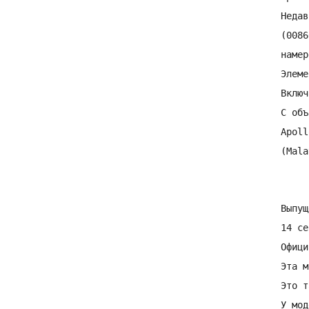
Недав
(0086
намер
Элеме
Включ
С объ
Apoll
(Mala
Выпущ
14 се
Офици
Эта м
Это т
У мод