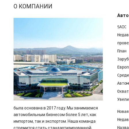
О КОМПАНИИ
Авто
SAIC 
Недав
прове
План 
Заруб
Европ
Среди
Автом
Охват
была основана в 2017 году. Мы занимаемся
Новая
автомобильным бизнесом более 5 лет, как
Недав
импортом, так и экспортом. Наша команда
Назва
стремится стать стандартизированной,