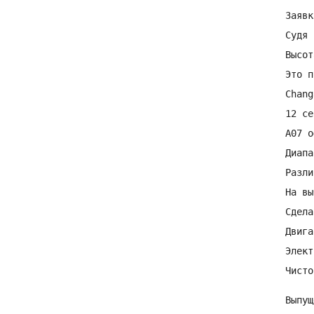
Заявк
Судя 
Высот
Это п
Chang
12 се
А07 о
Диапа
Разли
На вы
Сдела
Двига
Элект
Чисто
Выпущ