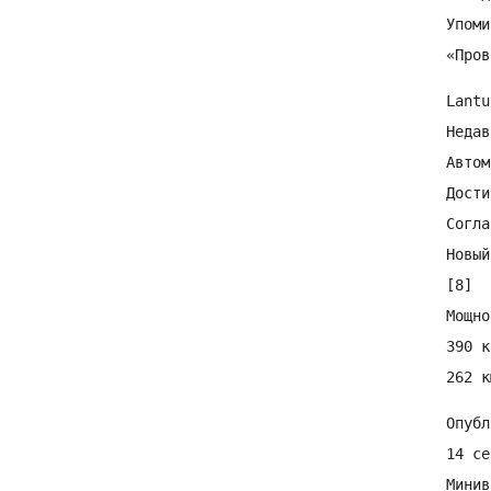
Упоми
«Пров
Lantu
Недав
Автом
Дости
Согла
Новый
[8]

Мощно
390 к
Опубл
14 се
Минив